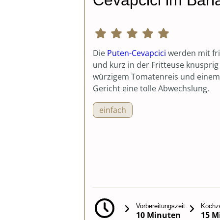
Cevapcici im Bär
Die
Puten-Cevapcici
werden mit fr
und kurz in der Fritteuse knusprig
würzigem Tomatenreis und einem 
Gericht eine tolle Abwechslung.
einfach
Vorbereitungszeit:
Kochze
10 Minuten
15 M