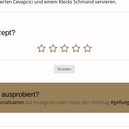
ierten Cevapcici und einem Klecks Schmand servieren.
zept?
Drucken
 ausprobiert?
zialitaeten
auf Instagram oder nutze den Hashtag
#geflueg