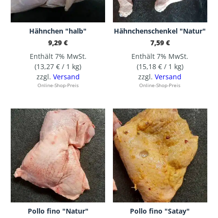
Hähnchen "halb"
Hähnchenschenkel "Natur"
9,29
€
7,59
€
Enthält 7% MwSt.
Enthält 7% MwSt.
(
13,27
€
/ 1 kg)
(
15,18
€
/ 1 kg)
zzgl.
Versand
zzgl.
Versand
Online-Shop-Preis
Online-Shop-Preis
Pollo fino "Natur"
Pollo fino "Satay"