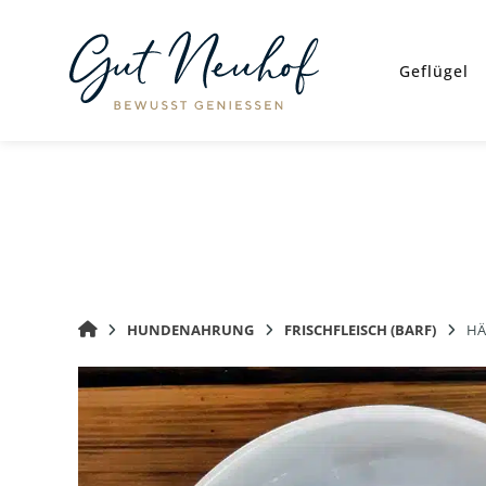
Springe
zum
Inhalt
Geflügel
GUT
HUNDENAHRUNG
FRISCHFLEISCH (BARF)
HÄ
NEUHOF