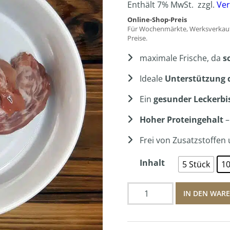
Enthält 7% MwSt.
zzgl.
Ve
Online-Shop-Preis
Für Wochenmärkte, Werksverkauf
Preise.
maximale Frische, da
s
Ideale
Unterstützung 
Ein
gesunder Leckerbi
Hoher Proteingehalt
–
Frei von Zusatzstoffen
Inhalt
5 Stück
10
Hähnchenhals
IN DEN WAR
Menge