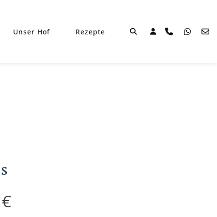
Unser Hof
Rezepte
s
Preisspanne:
9
€