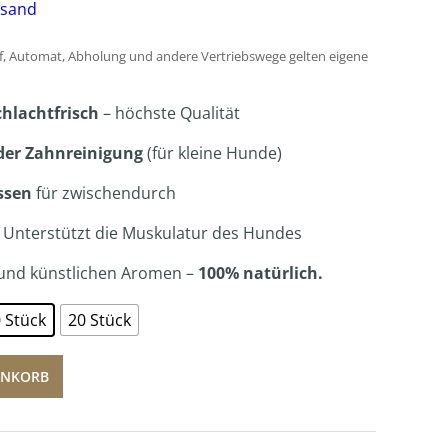
2,59 €
rsand
bis
, Automat, Abholung und andere Vertriebswege gelten eigene
8,39 €
chlachtfrisch
– höchste Qualität
der Zahnreinigung
(für kleine Hunde)
ssen
für zwischendurch
 Unterstützt die Muskulatur des Hundes
 und künstlichen Aromen –
100% natürlich.
 Stück
20 Stück
ENKORB