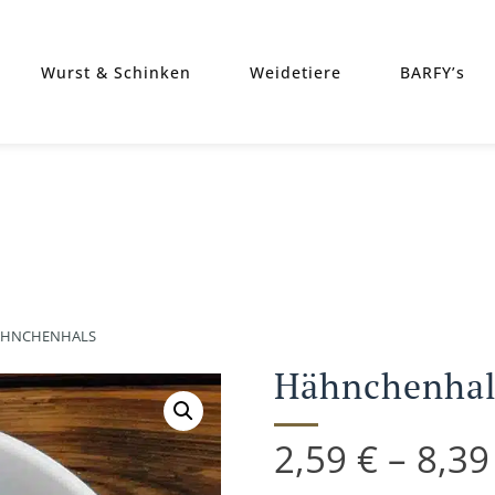
Wurst & Schinken
Weidetiere
BARFY’s
HNCHENHALS
Hähnchenhal
2,59
€
–
8,3