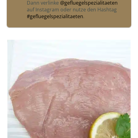
Dann verlinke
@gefluegelspezialitaeten
auf Instagram oder nutze den Hashtag
#gefluegelspezialitaeten
.