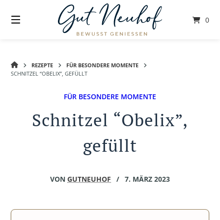
Springe
zum
0
Inhalt
GUT
REZEPTE
FÜR BESONDERE MOMENTE
NEUHOF
SCHNITZEL “OBELIX”, GEFÜLLT
FÜR BESONDERE MOMENTE
Schnitzel “Obelix”,
gefüllt
VON
GUTNEUHOF
/
7. MÄRZ 2023