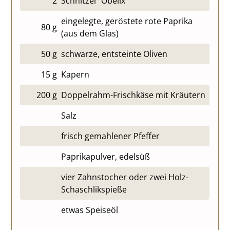
2
Schnitzel “Obelix”
eingelegte, geröstete rote Paprika
80 g
(aus dem Glas)
50 g
schwarze, entsteinte Oliven
15 g
Kapern
200 g
Doppelrahm-Frischkäse mit Kräutern
Salz
frisch gemahlener Pfeffer
Paprikapulver, edelsüß
vier Zahnstocher oder zwei Holz-
Schaschlikspieße
etwas Speiseöl