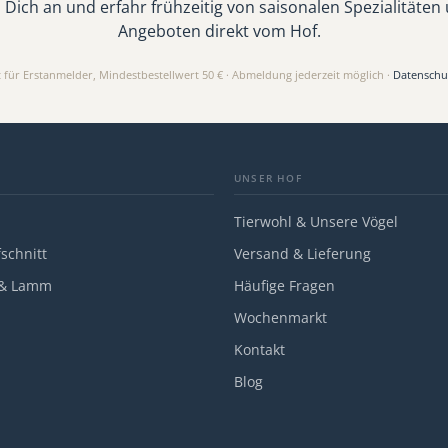
 Dich an und erfahr frühzeitig von saisonalen Spezialitäten
Angeboten direkt vom Hof.
t für Erstanmelder, Mindestbestellwert 50 € · Abmeldung jederzeit möglich ·
Datenschu
UNSER HOF
Tierwohl & Unsere Vögel
schnitt
Versand & Lieferung
 & Lamm
Häufige Fragen
Wochenmarkt
Kontakt
Blog