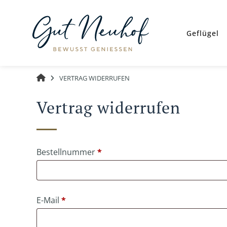
Springe
zum
Inhalt
Geflügel
GUT
VERTRAG WIDERRUFEN
NEUHOF
Vertrag widerrufen
erforderlich
Bestellnummer
Page URI *erforderlich
*
erforderlich
E-Mail
*