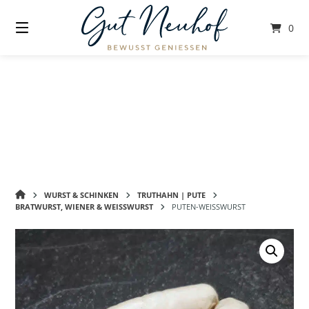
Springe
zum
0
Inhalt
GUT
WURST & SCHINKEN
TRUTHAHN | PUTE
NEUHOF
BRATWURST, WIENER & WEISSWURST
PUTEN-WEISSWURST