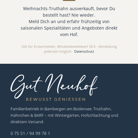
Weihnachts-Truthahn ausverkauft, bevor Du
bestellt hast? Nie wieder.
Meld Dich an und erfahr frühzeitig von
saisonalen Spezialitäten und Angeboten direkt
vom Hof.
Gilt für Erstanmelder, Mindestbestellwert 50 € · Abmeldung
jederzeit möglich ·
Datenschutz
Familienbetrieb in Bambergen am Bodensee. Truthahn,
Hähnchen & BARF – mit Wintergärten, Hofschlachtung und
direktem Versand.
0 75 51 / 94 99 78 1