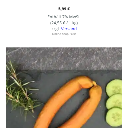
5,99
€
Enthält 7% MwSt.
(
24,55
€
/ 1 kg)
zzgl.
Versand
Online-Shop-Preis