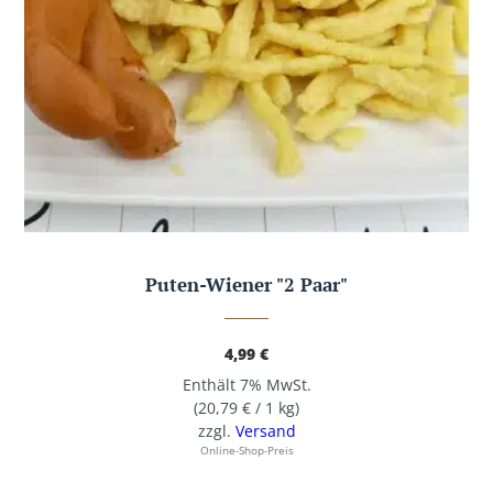
Puten-Wiener "2 Paar"
4,99
€
Enthält 7% MwSt.
(
20,79
€
/ 1 kg)
zzgl.
Versand
Online-Shop-Preis