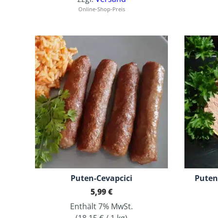
Online-Shop-Preis
Puten-Cevapcici
Puten
5,99
€
Enthält 7% MwSt.
(
18,15
€
/ 1 kg)