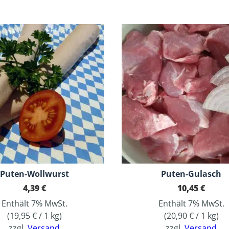
Puten-Wollwurst
Puten-Gulasch
4,39
€
10,45
€
Enthält 7% MwSt.
Enthält 7% MwSt.
(
19,95
€
/ 1 kg)
(
20,90
€
/ 1 kg)
zzgl.
Versand
zzgl.
Versand