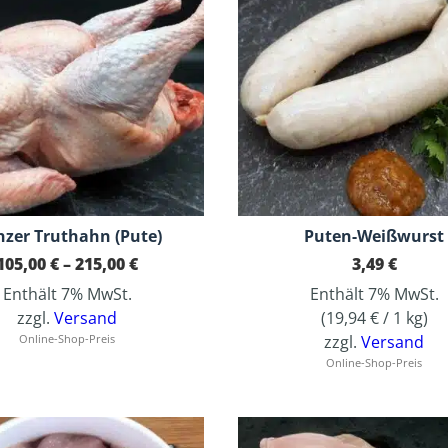
zer Truthahn (Pute)
Puten-Weißwurst
Preisspanne:
105,00
€
–
215,00
€
3,49
€
105,00 €
Enthält 7% MwSt.
Enthält 7% MwSt.
bis
215,00 €
zzgl.
Versand
(
19,94
€
/ 1 kg)
Online-Shop-Preis
zzgl.
Versand
Online-Shop-Preis
Dieses Produkt weist mehrere Varianten auf. Die Optionen können auf der Produktseite gewählt werden