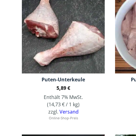
Puten-Unterkeule
Pu
5,89
€
Enthält 7% MwSt.
(
14,73
€
/ 1 kg)
zzgl.
Versand
Online-Shop-Preis
Dieses Produkt weist mehrere Varianten auf. Die Optionen können auf der Produktseite gewählt werden