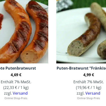
ote Putenbratwurst
Puten-Bratwurst “Fränkis
4,69
€
4,99
€
Enthält 7% MwSt.
Enthält 7% MwSt.
(
22,33
€
/ 1 kg)
(
19,96
€
/ 1 kg)
zzgl.
Versand
zzgl.
Versand
Online-Shop-Preis
Online-Shop-Preis