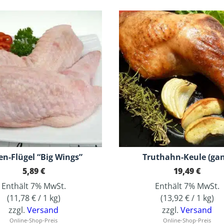
en-Flügel “Big Wings”
Truthahn-Keule (gan
5,89
€
19,49
€
Enthält 7% MwSt.
Enthält 7% MwSt.
(
11,78
€
/ 1 kg)
(
13,92
€
/ 1 kg)
zzgl.
Versand
zzgl.
Versand
Online-Shop-Preis
Online-Shop-Preis