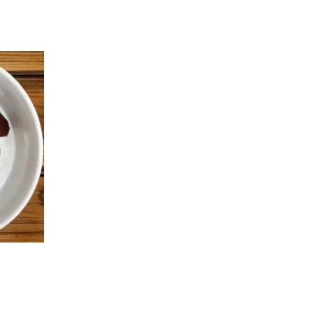
eisspanne:
79 €
s
19 €