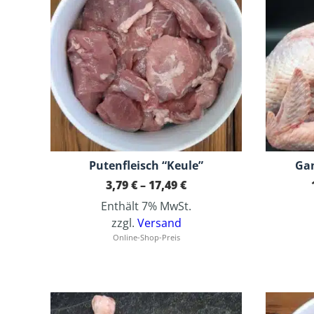
Putenfleisch “Keule”
Gan
Preisspanne:
3,79
€
–
17,49
€
3,79 €
Enthält 7% MwSt.
bis
17,49 €
zzgl.
Versand
Online-Shop-Preis