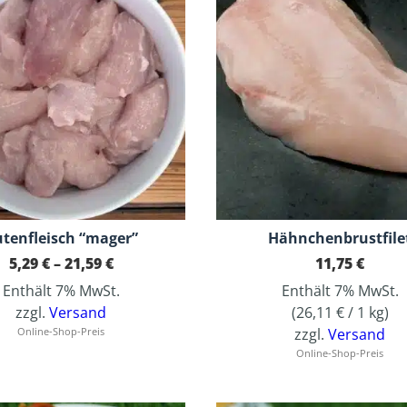
tenfleisch “mager”
Hähnchenbrustfile
Preisspanne:
5,29
€
–
21,59
€
11,75
€
5,29 €
Enthält 7% MwSt.
Enthält 7% MwSt.
bis
21,59 €
zzgl.
Versand
(
26,11
€
/ 1 kg)
Online-Shop-Preis
zzgl.
Versand
Online-Shop-Preis