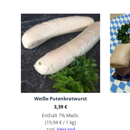
Weiße Putenbratwurst
3,39
€
Enthält 7% MwSt.
(
19,94
€
/ 1 kg)
zzgl.
Versand