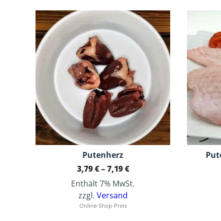
Dieses Produkt weist mehrere Varianten auf. Die Optionen können auf der Produktseite gewählt werden
Putenherz
Put
Preisspanne:
3,79
€
–
7,19
€
3,79 €
Enthält 7% MwSt.
bis
7,19 €
zzgl.
Versand
Online-Shop-Preis