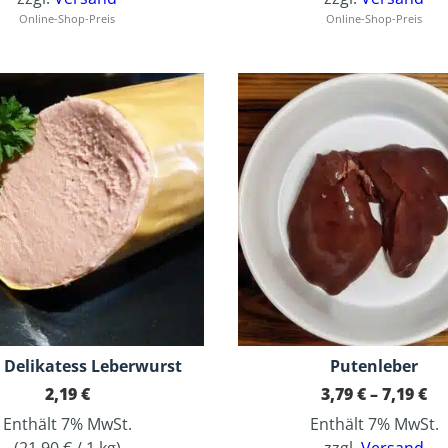
Online-Shop-Preis
Online-Shop-Preis
Dieses Produkt weist mehrere Varianten auf. Die Optionen können auf der Produktseite gewählt werden
 Delikatess Leberwurst
Putenleber
Pr
2,19
€
3,79
€
–
7,19
€
3,
Enthält 7% MwSt.
Enthält 7% MwSt.
bi
7,
(
21,90
€
/ 1 kg)
zzgl.
Versand