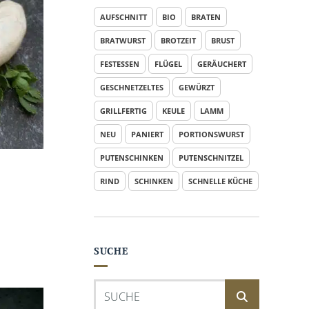
AUFSCHNITT
BIO
BRATEN
BRATWURST
BROTZEIT
BRUST
FESTESSEN
FLÜGEL
GERÄUCHERT
GESCHNETZELTES
GEWÜRZT
GRILLFERTIG
KEULE
LAMM
NEU
PANIERT
PORTIONSWURST
PUTENSCHINKEN
PUTENSCHNITZEL
RIND
SCHINKEN
SCHNELLE KÜCHE
SUCHE
Suchen
nach: