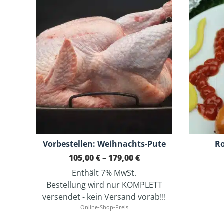
Vorbestellen: Weihnachts-Pute
R
Preisspanne:
105,00
€
–
179,00
€
105,00 €
Enthält 7% MwSt.
bis
179,00 €
Bestellung wird nur KOMPLETT
versendet - kein Versand vorab!!!
Online-Shop-Preis