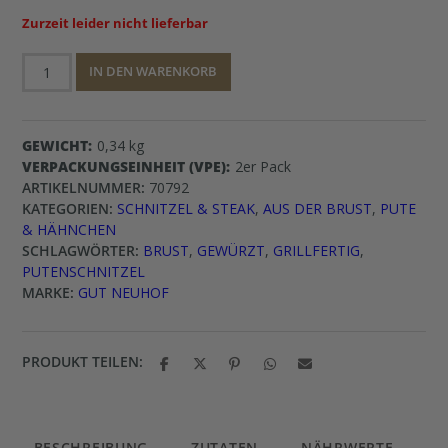
Zurzeit leider nicht lieferbar
Putenschnitzel
IN DEN WARENKORB
Menge
GEWICHT
0,34 kg
VERPACKUNGSEINHEIT (VPE)
2er Pack
ARTIKELNUMMER:
70792
KATEGORIEN:
SCHNITZEL & STEAK
,
AUS DER BRUST
,
PUTE
& HÄHNCHEN
SCHLAGWÖRTER:
BRUST
,
GEWÜRZT
,
GRILLFERTIG
,
PUTENSCHNITZEL
MARKE:
GUT NEUHOF
PRODUKT TEILEN:
BESCHREIBUNG
ZUTATEN
NÄHRWERTE