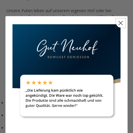
Unsere Puten leben auf unserem eigenen Hof oder bei
regionalen Partnerbetrieben. Dort haben sie viel Platz, Zugang
zu
Wintergärten
und erhöhte Aufsitzflächen. Das sorgt für
weniger Stress und bessere Fleischqualität. Außerdem
schlachten wir direkt bei uns am Hof. So vermeiden wir
Tiertransporte und bleiben bei jedem Schritt selbst
verantwortlich.
Schnitzel für jeden Tag – einfach und
vielseitig
Unsere Putenschnitzel passen zu vielen Gerichten. Du kannst
sie:
panieren und goldbraun ausbacken
natur in der Pfanne braten
mit Käse füllen und überbacken