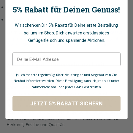
klein schneiden für Salate oder Wraps
5% Rabatt für Deinen Genuss!
oder einfach grillen
Wir schenken Dir 5% Rabatt für Deine erste Bestellung
Wenn du es klassisch magst, empfehlen wir dir unser
Rezept
bei uns im Shop. Dich erwarten erstklassiges
für paniertes Putenschnitzel
. Du findest bei uns auch
gefülltes
Geflügelfleisch und spannende Aktionen.
Cordon Bleu
oder
fertig panierte Varianten
– alles aus
demselben Fleisch.
Natürlich gut – Putenschnitzel mit
Herkunft und Geschmack
Ja, ich möchte regelmäßig über Neuerungen und Angebot von Gut
Neuhof informiert werden. Diese Einwilligung kann ich jederzeit unter
Unser Putenschnitzel steht für ehrlichen Genuss mit
"Abmelden" am Ende jeder E-Mail widerrufen.
Verantwortung. Es wird aus hochwertiger Putenbrust
geschnitten und kommt direkt vom Hof – ohne Umwege,
JETZT 5% RABATT SICHERN
ohne Zusatzstoffe und mit echtem Tierwohl. Egal ob natur
oder mariniert: Bei uns findest du genau die Variante, die zu
deinem Geschmack passt. Und das mit vollem Vertrauen in
Herkunft, Frische und Qualität.