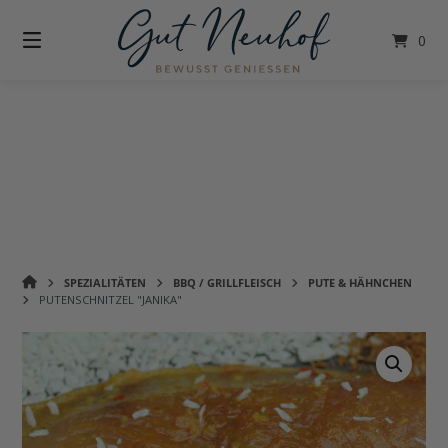
Springe
zum
0
Inhalt
GUT
SPEZIALITÄTEN
BBQ / GRILLFLEISCH
PUTE & HÄHNCHEN
NEUHOF
PUTENSCHNITZEL "JANIKA"