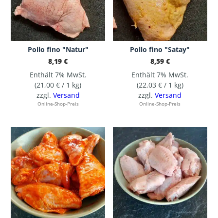
Pollo fino "Natur"
Pollo fino "Satay"
8,19
€
8,59
€
Enthält 7% MwSt.
Enthält 7% MwSt.
(
21,00
€
/ 1 kg)
(
22,03
€
/ 1 kg)
zzgl.
Versand
zzgl.
Versand
Online-Shop-Preis
Online-Shop-Preis