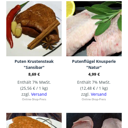
Puten Krustensteak
Putenflügel Knusperle
"Sansibar"
"Natur"
8,69
€
4,99
€
Enthält 7% MwSt.
Enthält 7% MwSt.
(
25,56
€
/ 1 kg)
(
12,48
€
/ 1 kg)
zzgl.
Versand
zzgl.
Versand
Online-Shop-Preis
Online-Shop-Preis