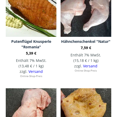
Putenflügel Knusperle
Hähnchenschenkel "Natur"
"Romania"
7,59
€
5,39
€
Enthält 7% MwSt.
Enthält 7% MwSt.
(
15,18
€
/ 1 kg)
(
13,48
€
/ 1 kg)
zzgl.
Versand
zzgl.
Versand
Online-Shop-Preis
Online-Shop-Preis