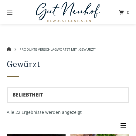
Springe
zum
0
Inhalt
GUT
PRODUKTE VERSCHLAGWORTET MIT „GEWÜRZT“
NEUHOF
Gewürzt
Nach
Alle 22 Ergebnisse werden angezeigt
Beliebtheit
sortiert