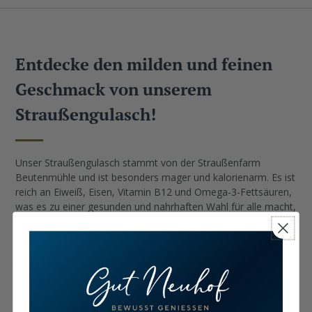
Entdecke den milden und feinen
Geschmack von unserem
Straußengulasch!
Unser Straußengulasch stammt von der Straußenfarm
Beutenmühle und ist besonders mager und kalorienarm. Es ist
reich an Eiweiß, Eisen, Vitamin B12 und Omega-3-Fettsäuren,
was es zu einer gesunden und nahrhaften Wahl für alle macht,
die bewusst und gesund essen möchten.
Die Strauße leben in großen Freigehegen und haben viel Platz,
um sich zu bewegen. Sie werden mit eigen hergestelltem
Futter gefüttert, was ihre Gesundheit und ihr Wohlbefinden
unterstützt. Das Fleisch ist besonders zart und durch seine
feine Struktur einzigartig im Geschmack.