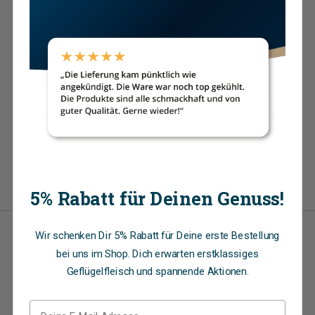
Das Straußengulasch ist einfach zuzubereiten und eignet sich
für eine Vielzahl von Gerichten. Egal, ob du unser
Straußengulasch als herzhaften Eintopf, saftigen Braten oder
würziges Curry genießen möchtest – unsere besondere
Delikatesse ist für alle Feinschmecker die perfekte Wahl
Probiere jetzt unser Straußengulasch und genieße den milden
und feinen Geschmack! Entdecke, wie gesund und nahrhaft
Straußenfleisch sein kann und mache deine Mahlzeiten zu
einem besonderen Erlebnis.
5% Rabatt für Deinen Genuss!
Wir schenken Dir 5% Rabatt für Deine erste Bestellung
bei uns im Shop. Dich erwarten erstklassiges
Ähnliche Produkte
Geflügelfleisch und spannende Aktionen.