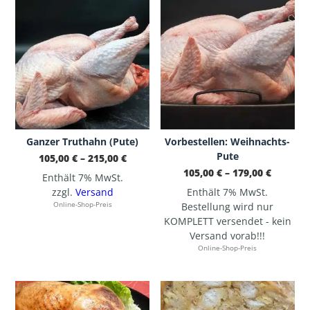
Ganzer Truthahn (Pute)
Vorbestellen: Weihnachts-
Pute
Preisspanne:
105,00
€
–
215,00
€
105,00 €
Preissp
105,00
€
–
179,00
€
bis
Enthält 7% MwSt.
105,00 €
215,00 €
bis
zzgl.
Versand
Enthält 7% MwSt.
179,00 €
Online-Shop-Preis
Bestellung wird nur
KOMPLETT versendet - kein
Versand vorab!!!
Online-Shop-Preis