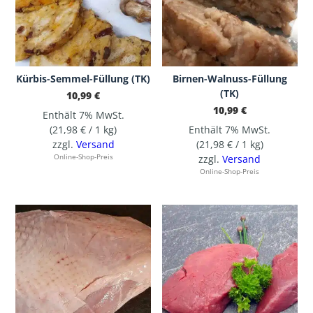
Kürbis-Semmel-Füllung (TK)
Birnen-Walnuss-Füllung
(TK)
10,99
€
10,99
€
Enthält 7% MwSt.
(
21,98
€
/ 1 kg)
Enthält 7% MwSt.
zzgl.
Versand
(
21,98
€
/ 1 kg)
Online-Shop-Preis
zzgl.
Versand
Online-Shop-Preis
Dieses Produkt weist mehrere Varianten auf. Die Optionen können auf der Produktseite gewählt werden