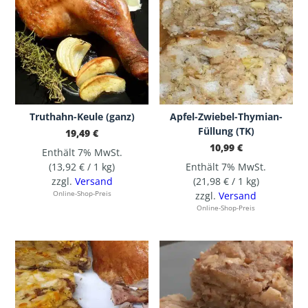
Truthahn-Keule (ganz)
Apfel-Zwiebel-Thymian-
Füllung (TK)
19,49
€
10,99
€
Enthält 7% MwSt.
(
13,92
€
/ 1 kg)
Enthält 7% MwSt.
zzgl.
Versand
(
21,98
€
/ 1 kg)
Online-Shop-Preis
zzgl.
Versand
Online-Shop-Preis