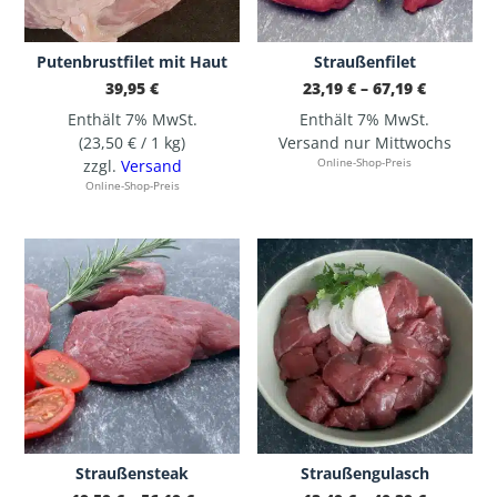
Putenbrustfilet mit Haut
Straußenfilet
Preisspa
39,95
€
23,19
€
–
67,19
€
23,19 €
bis
Enthält 7% MwSt.
Enthält 7% MwSt.
67,19 €
(
23,50
€
/ 1 kg)
Versand nur Mittwochs
zzgl.
Versand
Online-Shop-Preis
Online-Shop-Preis
Dieses Produkt weist mehrere Varianten auf. Die Optionen können auf der Produktseite gewählt werden
Dieses Produkt weist mehrere Varianten auf. Die Optionen können auf der Produktseite gewählt werden
Straußensteak
Straußengulasch