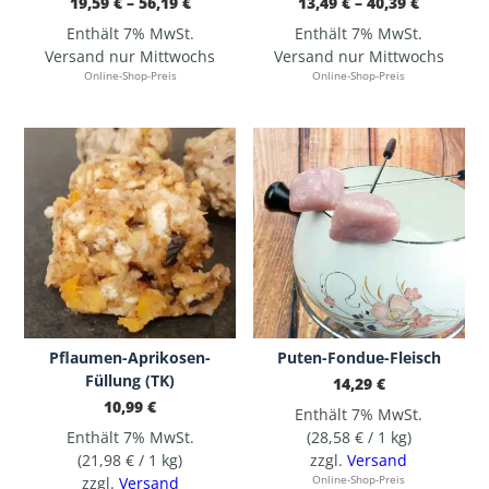
Preisspanne:
Preisspa
19,59
€
–
56,19
€
13,49
€
–
40,39
€
19,59 €
13,49 €
bis
bis
Enthält 7% MwSt.
Enthält 7% MwSt.
56,19 €
40,39 €
Versand nur Mittwochs
Versand nur Mittwochs
Online-Shop-Preis
Online-Shop-Preis
Pflaumen-Aprikosen-
Puten-Fondue-Fleisch
Füllung (TK)
14,29
€
10,99
€
Enthält 7% MwSt.
Enthält 7% MwSt.
(
28,58
€
/ 1 kg)
(
21,98
€
/ 1 kg)
zzgl.
Versand
zzgl.
Versand
Online-Shop-Preis