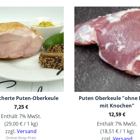
cherte Puten-Oberkeule
Puten Oberkeule "ohne 
mit Knochen"
7,25
€
12,59
€
Enthält 7% MwSt.
(
29,00
€
/ 1 kg)
Enthält 7% MwSt.
zzgl.
Versand
(
18,51
€
/ 1 kg)
Online-Shop-Preis
zzgl.
Versand