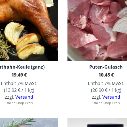
uthahn-Keule (ganz)
Puten-Gulasch
19,49
€
10,45
€
Enthält 7% MwSt.
Enthält 7% MwSt.
(
13,92
€
/ 1 kg)
(
20,90
€
/ 1 kg)
zzgl.
Versand
zzgl.
Versand
Online-Shop-Preis
Online-Shop-Preis
Dieses Produkt weist mehrere Varianten auf. Die Optionen können auf der Produktseite gewählt werden