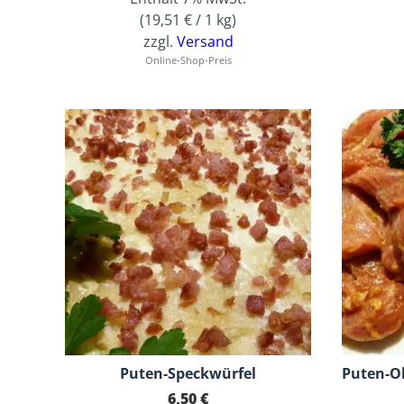
(
19,51
€
/ 1 kg)
zzgl.
Versand
Online-Shop-Preis
Puten-Speckwürfel
Puten-O
6,50
€