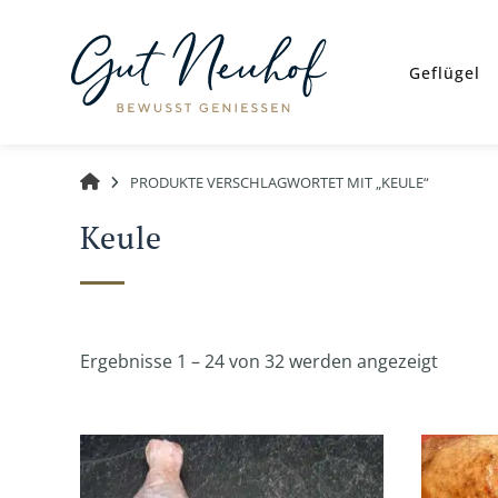
Springe
zum
Inhalt
Geflügel
GUT
PRODUKTE VERSCHLAGWORTET MIT „KEULE“
NEUHOF
Keule
Nach
Ergebnisse 1 – 24 von 32 werden angezeigt
Beliebt
sortier