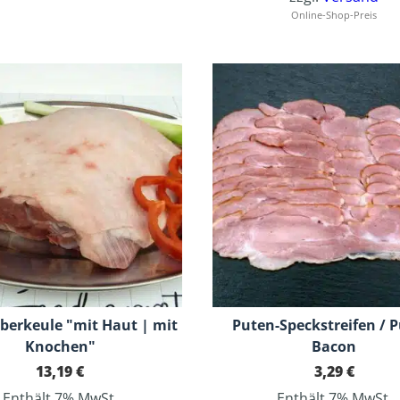
Online-Shop-Preis
berkeule "mit Haut | mit
Puten-Speckstreifen / P
Knochen"
Bacon
13,19
€
3,29
€
Enthält 7% MwSt.
Enthält 7% MwSt.