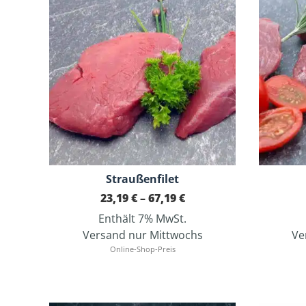
Straußenfilet
Preisspanne:
23,19
€
–
67,19
€
23,19 €
Enthält 7% MwSt.
bis
67,19 €
Versand nur Mittwochs
Ve
Online-Shop-Preis
Dieses Produkt weist mehrere Varianten auf. Die Optionen können auf der Produktseite gewählt werden