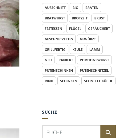
AUFSCHNITT
BIO
BRATEN
BRATWURST
BROTZEIT
BRUST
FESTESSEN
FLÜGEL
GERÄUCHERT
GESCHNETZELTES
GEWÜRZT
GRILLFERTIG
KEULE
LAMM
NEU
PANIERT
PORTIONSWURST
PUTENSCHINKEN
PUTENSCHNITZEL
RIND
SCHINKEN
SCHNELLE KÜCHE
SUCHE
Suchen
nach: