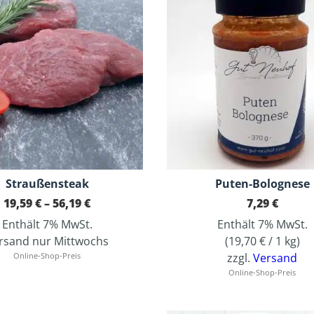
Straußensteak
Puten-Bolognese
Preisspanne:
19,59
€
–
56,19
€
7,29
€
19,59 €
Enthält 7% MwSt.
Enthält 7% MwSt.
bis
56,19 €
rsand nur Mittwochs
(
19,70
€
/ 1 kg)
Online-Shop-Preis
zzgl.
Versand
Online-Shop-Preis