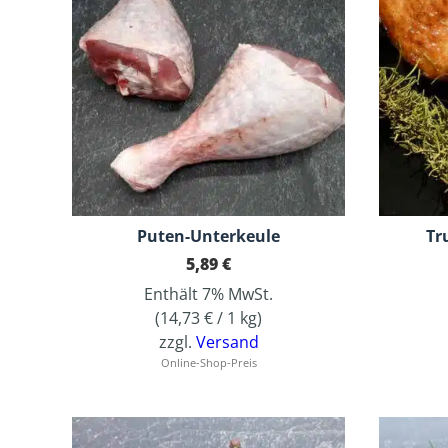
Puten-Unterkeule
Tr
5,89
€
Enthält 7% MwSt.
(
14,73
€
/ 1 kg)
zzgl.
Versand
Online-Shop-Preis
Dieses Produkt weist mehrere Varianten auf. Die Optionen können auf der Produktseite gewählt werden