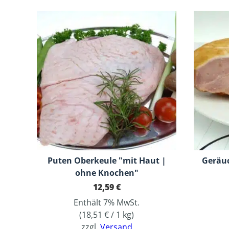
Puten Oberkeule "mit Haut |
Geräu
ohne Knochen"
12,59
€
Enthält 7% MwSt.
(
18,51
€
/ 1 kg)
zzgl.
Versand