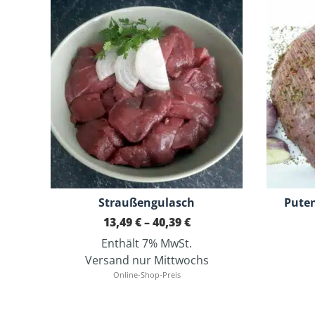
Straußengulasch
Puten
Preisspanne:
13,49
€
–
40,39
€
13,49 €
Enthält 7% MwSt.
bis
40,39 €
Versand nur Mittwochs
Online-Shop-Preis