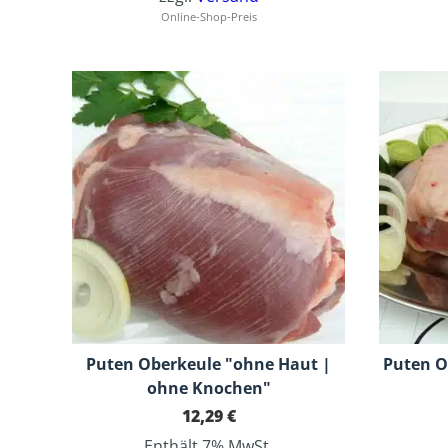
Online-Shop-Preis
Puten Oberkeule "ohne Haut |
Puten O
ohne Knochen"
12,29
€
Enthält 7% MwSt.