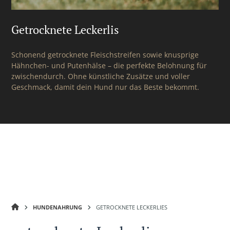
Getrocknete Leckerlis
Schonend getrocknete Fleischstreifen sowie knusprige
Hähnchen- und Putenhälse – die perfekte Belohnung für
zwischendurch. Ohne künstliche Zusätze und voller
Geschmack, damit dein Hund nur das Beste bekommt.
GUT
HUNDENAHRUNG
GETROCKNETE LECKERLIES
NEUHOF