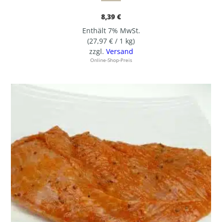
8,39
€
Enthält 7% MwSt.
(
27,97
€
/ 1 kg)
zzgl.
Versand
Online-Shop-Preis