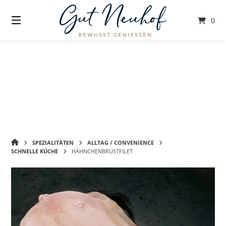
Springe
zum
0
Inhalt
GUT
SPEZIALITÄTEN
ALLTAG / CONVENIENCE
NEUHOF
SCHNELLE KÜCHE
HÄHNCHENBRUSTFILET