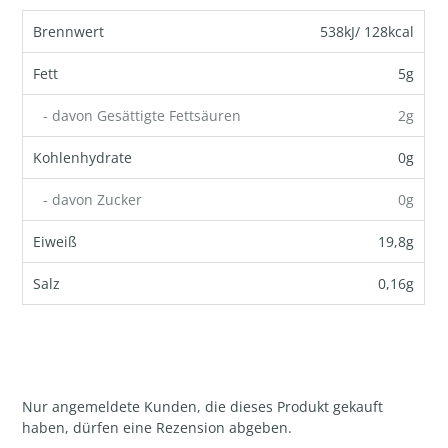
Brennwert
538kJ/ 128kcal
Fett
5g
- davon Gesättigte Fettsäuren
2g
Kohlenhydrate
0g
- davon Zucker
0g
Eiweiß
19,8g
Salz
0,16g
Nur angemeldete Kunden, die dieses Produkt gekauft
haben, dürfen eine Rezension abgeben.