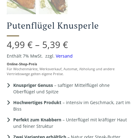
Putenflügel Knusperle
Preisspanne:
4,99
€
–
5,39
€
4,99 €
Enthält 7% MwSt.
zzgl.
Versand
Online-Shop-Preis
bis
Für Wochenmärkte, Werksverkauf, Automat, Abholung und andere
Vertriebswege gelten eigene Preise.
5,39 €
Knuspriger Genuss
– saftiger Mittelflügel ohne
Oberflügel und Spitze
Hochwertiges Produkt
– intensiv im Geschmack, zart im
Biss
Perfekt zum Knabbern
– Unterflügel mit kräftiger Haut
und feiner Struktur
Zwei Varianten erhältlich
– Natur oder Steak-Butter