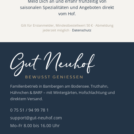
Meld Dich an und erfahr frühzeitig von
saisonalen Spezialitäten und Angeboten direkt
vom Hof.
Gilt für Erstanmelder, Mindestbestellwert 50 € · Abmeldung
jederzeit möglich ·
Datenschutz
Familienbetrieb in Bambergen am Bodensee. Truthahn,
Hähnchen & BARF – mit Wintergärten, Hofschlachtung und
direktem Versand.
0 75 51 / 94 99 78 1
support@gut-neuhof.com
Mo–Fr 8.00 bis 16.00 Uhr