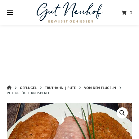
Springe
zum
0
Inhalt
GUT
GEFLÜGEL
TRUTHAHN | PUTE
VON DEN FLÜGELN
NEUHOF
PUTENFLÜGEL KNUSPERLE