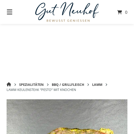
Springe
zum
0
Inhalt
GUT
SPEZIALITÄTEN
BBQ / GRILLFLEISCH
LAMM
NEUHOF
LAMM KEULENSTEAK “PESTO” MIT KNOCHEN