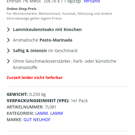
Enthält 7% MwSt.
(
58,76
€
/ 1 kg)
zzgl.
Versand
Online-Shop-Preis
Für Wochenmärkte, Werksverkauf, Automat, Abholung und andere
Vertriebswege gelten eigene Preise.
Lammkeulensteaks mit Knochen
Aromatische
Pesto-Marinade
Saftig & intensiv
im Geschmack
Ohne Geschmacksverstärker, Farb- oder künstliche
Aromastoffe
Zurzeit leider nicht lieferbar
GEWICHT
0,250 kg
VERPACKUNGSEINHEIT (VPE)
1er Pack
ARTIKELNUMMER:
7L081
KATEGORIEN:
LAMM
,
LAMM
MARKE:
GUT NEUHOF