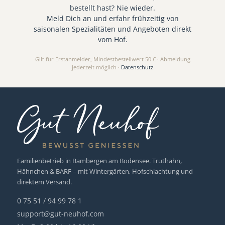
bestellt hast? Nie wieder.
Meld Dich an und erfahr frühzeitig von
saisonalen Spezialitäten und Angeboten direkt
vom Hof.
Gilt für Erstanmelder, Mindestbestellwert 50 € · Abmeldung
jederzeit möglich ·
Datenschutz
Familienbetrieb in Bambergen am Bodensee. Truthahn,
Hähnchen & BARF – mit Wintergärten, Hofschlachtung und
direktem Versand.
0 75 51 / 94 99 78 1
support@gut-neuhof.com