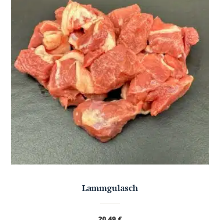
Lammgulasch
20,49
€