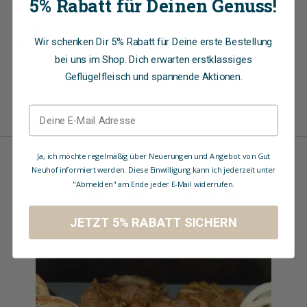
eigenen Wintergarten. Dies alles ermöglicht ein möglichst
5% Rabatt für Deinen Genuss!
stressfreies Sozialleben der Tiere, was nicht nur ihrem
Wohlbefinden und ihrer Gesundheit, sondern auch der
Wir schenken Dir 5% Rabatt für Deine erste Bestellung
Fleischqualität zugute kommt.
bei uns im Shop. Dich erwarten erstklassiges
Unsere Puten Krustensteaks sind eine tolle Wahl für alle, die
Geflügelfleisch und spannende Aktionen.
ein herzhaftes und gesundes Fleisch bevorzugen.
Ja, ich möchte regelmäßig über Neuerungen und Angebot von Gut
Neuhof informiert werden. Diese Einwilligung kann ich jederzeit unter
Ähnliche Produkte
"Abmelden" am Ende jeder E-Mail widerrufen.
JETZT 5% RABATT SICHERN