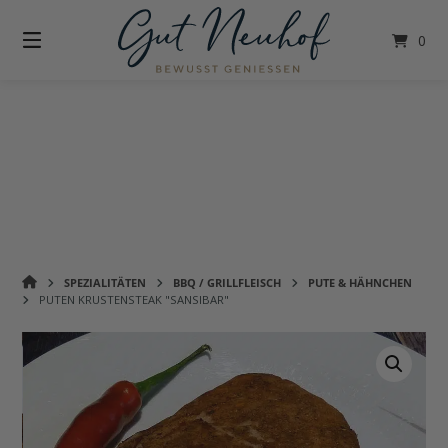
Springe
zum
0
Inhalt
GUT
SPEZIALITÄTEN
BBQ / GRILLFLEISCH
PUTE & HÄHNCHEN
NEUHOF
PUTEN KRUSTENSTEAK "SANSIBAR"