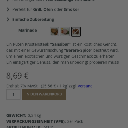
Perfekt für
Grill, Ofen
oder
Smoker
Einfache Zubereitung
Marinade
Ein Puten Krustensteak
“Sansibar”
ist ein köstliches Gericht,
das mit einer Gewürzmischung
“Berere-Spice”
bestreut wird,
um einen exotischen und würzigen Geschmack zu erhalten.
Ein einzigartiger Genuss, den man unbedingt probieren muss!
8,69
€
Enthält 7% MwSt.
(
25,56
€
/ 1 kg)
zzgl.
Versand
Puten
IN DEN WARENKORB
Krustensteak
Menge
GEWICHT
0,34 kg
VERPACKUNGSEINHEIT (VPE)
2er Pack
ARTIKELNUMMER:
74141