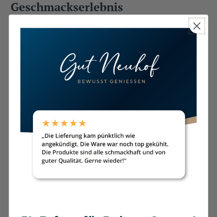
Geschmackserlebnis
Puten Krustensteaks sind ein echter Genuss für alle, die gerne
etwas anderes auf ihrem Grill, im Backofen oder im Smoker
probieren möchten. Saftige Steaks aus der Puten-Oberkeule
mit Haut sorgen für eine herzhafte Kruste, die Ihr
Geschmackserlebnis unvergleichlich machen wird.
Unsere Puten Krustensteaks sind in den Varianten “Natur”,
“Brazil” oder “Sansibar” erhältlich. Jedes Steak wird sorgfältig
und handwerklich hergestellt.
Unser Geflügel – unser Fleisch
Unser Putenfleisch stammt aus unserer eigenen Aufzucht und
Putenmast auf dem Hof. Unser landwirtschaftlicher Betrieb ist
QS-zertifiziert und hat ein weiteres Zertifikat für das
besonders tierfreundliche Stallhaltungssystem. Unsere Tiere
haben reichlich Platz, erhöhte Aufsitzflächen und einen